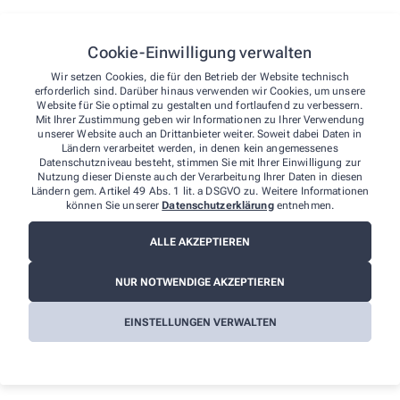
unserer Website. Sie können uns auch über folgende Wege die
von Ihnen gefundenen Barrieren melden:
Cookie-Einwilligung verwalten
E-Mail: info@sankt-johannis-apotheke.de
Telefon: +49-911 330056
Wir setzen Cookies, die für den Betrieb der Website technisch
erforderlich sind. Darüber hinaus verwenden wir Cookies, um unsere
Telefax: +49-911 372556
Website für Sie optimal zu gestalten und fortlaufend zu verbessern.
Postanschrift: Burgschmietstr. 54 90419 Nürnberg
Mit Ihrer Zustimmung geben wir Informationen zu Ihrer Verwendung
unserer Website auch an Drittanbieter weiter. Soweit dabei Daten in
Durchsetzungsverfahren und
Ländern verarbeitet werden, in denen kein angemessenes
Marktüberwachungsbehörde
Datenschutzniveau besteht, stimmen Sie mit Ihrer Einwilligung zur
Nutzung dieser Dienste auch der Verarbeitung Ihrer Daten in diesen
Ländern gem. Artikel 49 Abs. 1 lit. a DSGVO zu. Weitere Informationen
Sollten Sie auf Mitteilungen oder Anfragen zur Barrierefreiheit
können Sie unserer
Datenschutzerklärung
entnehmen.
keine zufriedenstellenden Antworten erhalten, können Sie sich an
die zuständige Durchsetzungsstelle wenden. Die
ALLE AKZEPTIEREN
Durchsetzungsstelle unterstützt Sie dabei, ihre Rechte geltend zu
machen. Sie können sich auch an die
Marktüberwachungsbehörde wenden:
NUR NOTWENDIGE AKZEPTIEREN
MLBF - Marktüberwachungsstelle der Länder für die
EINSTELLUNGEN VERWALTEN
Barrierefreiheit von Produkten und Dienstleistungen
c/o Ministerium für Arbeit, Soziales, Gesundheit und
Gleichstellung Sachsen-Anhalt
Postfach 39 11 55