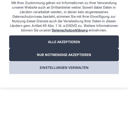
Mit Ihrer Zustimmung geben wir Informationen zu Ihrer Verwendung
unserer Website auch an Drittanbieter weiter. Soweit dabei Daten in
Ländern verarbeitet werden, in denen kein angemessenes
Datenschutzniveau besteht, stimmen Sie mit Ihrer Einwilligung zur
Nutzung dieser Dienste auch der Verarbeitung Ihrer Daten in diesen
Ich erkläre mich damit einverstanden, dass die von mir
Ländern gem. Artikel 49 Abs. 1 lit. a DSGVO zu. Weitere Informationen
angegebenen Daten elektronisch erfasst und gespeichert und meine
können Sie unserer
Datenschutzerklärung
entnehmen.
Daten an die von mir ausgesuchte Apotheke übergeben werden.
Rechtsgrundlage der Verarbeitung ist Art. 6 Abs. 1 lit. a DS-GVO. Die
ALLE AKZEPTIEREN
Einwilligung kann jederzeit widerrufen werden, z.B. per E-Mail an
info@sankt-johannis-apotheke.de
. Ihre Daten werden ausschließlich
zur Bearbeitung Ihrer Anfrage verwendet. Weitere Informationen
NUR NOTWENDIGE AKZEPTIEREN
zum Datenschutz finden Sie unter folgendem Link:
Datenschutz
.
EINSTELLUNGEN VERWALTEN
Sind Sie ein Mensch? Dann wählen Sie bitte
das Herz
.