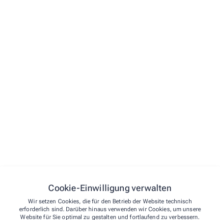
Vorname*
E-Mail*
Telefon
Straße und Hausnummer
PLZ
Ort
Cookie-Einwilligung verwalten
Wir setzen Cookies, die für den Betrieb der Website technisch
erforderlich sind. Darüber hinaus verwenden wir Cookies, um unsere
Nachricht*
Website für Sie optimal zu gestalten und fortlaufend zu verbessern.